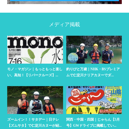
メディア掲載
さ
モノ・マガジン｜もっともっと楽し
釣りびと万歳｜NHK・BSプレミア
人
い、高知！【リバークルーズ】...
ムで仁淀川クリアカヌーでダ...
リ
ズームイン！！サタデー｜日テレ
関西・中国・四国｜じゃらん【5月
朝
【ズムサタ】で仁淀川カヌーが紹...
号】GWドライブに掲載してい...
ク