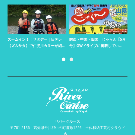
ズームイン！！サタデー｜日テレ
関西・中国・四国｜じゃらん【5月
朝
【ズムサタ】で仁淀川カヌーが紹...
号】GWドライブに掲載してい...
ク
リバークルーズ
〒781-2136 高知県吾川郡いの町鹿敷1226 土佐和紙工芸村クラウド
内