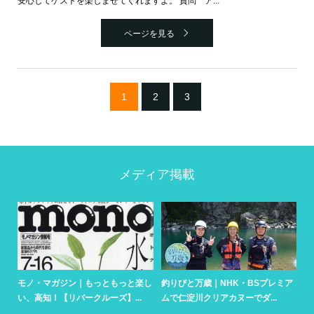
安心してゲストを楽しませてくれますよ。 質問 ア...
ページを見る
1
2
3
メディア掲載
さ
モノ・マガジン｜もっともっと楽し
釣りびと万歳｜NHK・BSプレミア
人
い、高知！【リバークルーズ】...
ムで仁淀川クリアカヌーでダ...
リ