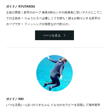
ガイド／ RYUTAROU
土佐の男前｜若手のホープ 身長186センチの高身長に甘いマスクにこてこ
ての土佐弁！ りゅうたろーは優しくて力持ち！誰もが頼りにする若手の
ホープです！ フィッシングが得意なので釣りの...
ページを見る
ガイド／ RIO
いつも元気いっぱいのリオちゃん イルカのセラピーを目指して海外留学