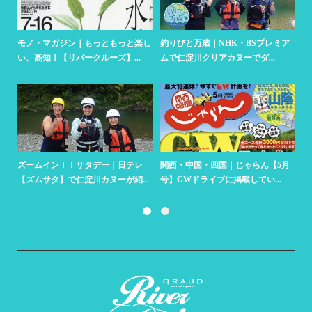
さ
モノ・マガジン｜もっともっと楽し
釣りびと万歳｜NHK・BSプレミア
人
い、高知！【リバークルーズ】...
ムで仁淀川クリアカヌーでダ...
リ
ズームイン！！サタデー｜日テレ
関西・中国・四国｜じゃらん【5月
朝
【ズムサタ】で仁淀川カヌーが紹...
号】GWドライブに掲載してい...
ク