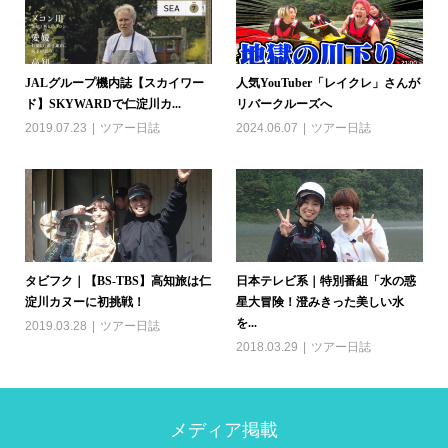
JALグループ機内誌【スカイワー
人気YouTuber「レイクレ」さんが
ド】SKYWARDで仁淀川カ...
リバークルーズへ
2019.07.23
ツアー日誌
2024.06.07
ツアー日誌
タビフク｜【BS-TBS】高知旅は仁
日本テレビ系｜特別番組「水の惑
淀川カヌーに初挑戦！
星大冒険！澄みきった美しい水
を...
2019.03.28
ツアー日誌
2018.03.29
ツアー日誌
メディア掲載