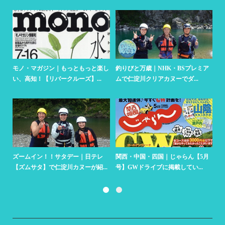
・BSプレミア
人気YouTuber「レイクレ」さんが
人気YouTuber「東海オン
でダ...
リバークルーズへ
んがリバークルーズに遊...
じゃらん【5月
朝日放送テレビ｜相席食堂でリバー
JALグループ機内誌【スカ
してい...
クルーズ仁淀川サップ（SUP...
ド】SKYWARDで仁淀川カ..